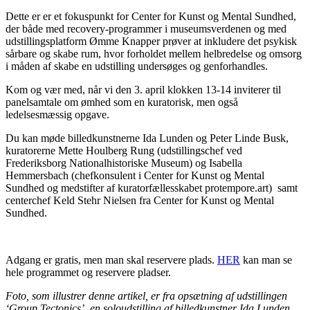
Dette er er et fokuspunkt for Center for Kunst og Mental Sundhed,
der både med recovery-programmer i museumsverdenen og med
udstillingsplatform Ømme Knapper prøver at inkludere det psykisk
sårbare og skabe rum, hvor forholdet mellem helbredelse og omsorg
i måden af skabe en udstilling undersøges og genforhandles.
Kom og vær med, når vi den 3. april klokken 13-14 inviterer til
panelsamtale om ømhed som en kuratorisk, men også
ledelsesmæssig opgave.
Du kan møde billedkunstnerne Ida Lunden og Peter Linde Busk,
kuratorerne Mette Houlberg Rung (
udstillingschef ved
Frederiksborg Nationalhistoriske Museum)
og Isabella
Hemmersbach (chefkonsulent i Center for Kunst og Mental
Sundhed og medstifter af kuratorfællesskabet protempore.art) samt
centerchef Keld Stehr Nielsen fra Center for Kunst og Mental
Sundhed.
Adgang er gratis, men man skal reservere plads.
HER
kan man se
hele programmet og reservere pladser.
Foto, som illustrer denne artikel, er fra opsætning af udstillingen
‘Group Tectonics’, en soloudstilling af billedkunstner Ida Lunden,