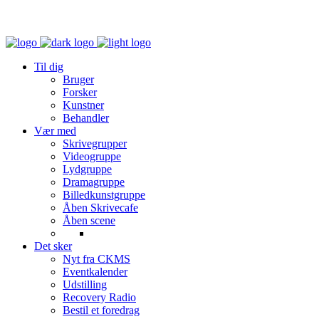
Til dig
Bruger
Forsker
Kunstner
Behandler
Vær med
Skrivegrupper
Videogruppe
Lydgruppe
Dramagruppe
Billedkunstgruppe
Åben Skrivecafe
Åben scene
Det sker
Nyt fra CKMS
Eventkalender
Udstilling
Recovery Radio
Bestil et foredrag