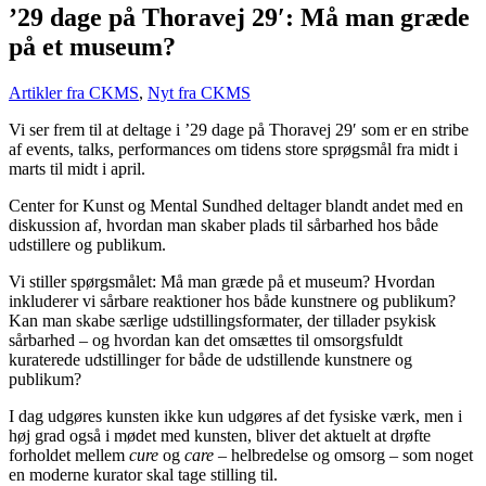
’29 dage på Thoravej 29′: Må man græde
på et museum?
Artikler fra CKMS
,
Nyt fra CKMS
Vi ser frem til at deltage i ’29 dage på Thoravej 29′ som er en stribe
af events, talks, performances om tidens store sprøgsmål fra midt i
marts til midt i april.
Center for Kunst og Mental Sundhed deltager blandt andet med en
diskussion af, hvordan man skaber plads til sårbarhed hos både
udstillere og publikum.
Vi stiller spørgsmålet: Må man græde på et museum? Hvordan
inkluderer vi sårbare reaktioner hos både kunstnere og publikum?
Kan man skabe særlige udstillingsformater, der tillader psykisk
sårbarhed – og hvordan kan det omsættes til omsorgsfuldt
kuraterede udstillinger for både de udstillende kunstnere og
publikum?
I dag udgøres kunsten ikke kun udgøres af det fysiske værk, men i
høj grad også i mødet med kunsten, bliver det aktuelt at drøfte
forholdet mellem
cure
og
care
– helbredelse og omsorg – som noget
en moderne kurator skal tage stilling til.