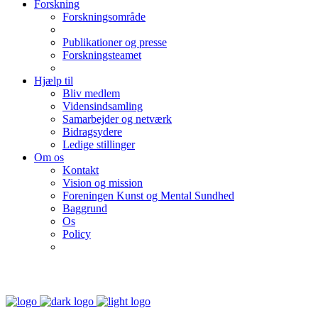
Forskning
Forskningsområde
Publikationer og presse
Forskningsteamet
Hjælp til
Bliv medlem
Vidensindsamling
Samarbejder og netværk
Bidragsydere
Ledige stillinger
Om os
Kontakt
Vision og mission
Foreningen Kunst og Mental Sundhed
Baggrund
Os
Policy