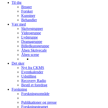
Til dig
Bruger
Forsker
Kunstner
Behandler
Vær med
Skrivegrupper
Videogruppe
Lydgruppe
Dramagruppe
Billedkunstgruppe
Åben Skrivecafe
Åben scene
Det sker
Nyt fra CKMS
Eventkalender
Udstilling
Recovery Radio
Bestil et foredrag
Forskning
Forskningsområde
Publikationer og presse
Forskningsteamet