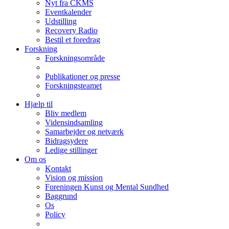
Nyt fra CKMS
Eventkalender
Udstilling
Recovery Radio
Bestil et foredrag
Forskning
Forskningsområde
Publikationer og presse
Forskningsteamet
Hjælp til
Bliv medlem
Vidensindsamling
Samarbejder og netværk
Bidragsydere
Ledige stillinger
Om os
Kontakt
Vision og mission
Foreningen Kunst og Mental Sundhed
Baggrund
Os
Policy