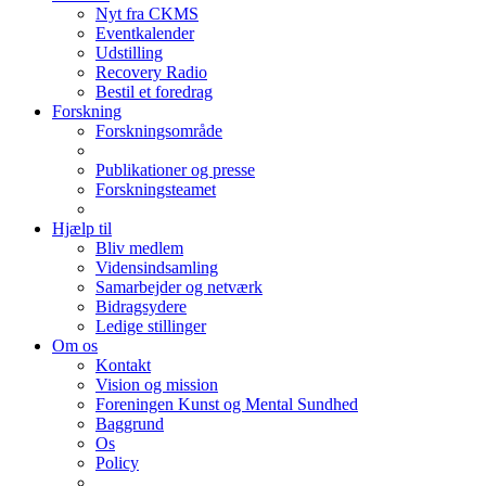
Nyt fra CKMS
Eventkalender
Udstilling
Recovery Radio
Bestil et foredrag
Forskning
Forskningsområde
Publikationer og presse
Forskningsteamet
Hjælp til
Bliv medlem
Vidensindsamling
Samarbejder og netværk
Bidragsydere
Ledige stillinger
Om os
Kontakt
Vision og mission
Foreningen Kunst og Mental Sundhed
Baggrund
Os
Policy