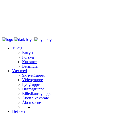
Til dig
Bruger
Forsker
Kunstner
Behandler
Vær med
Skrivegrupper
Videogruppe
Lydgruppe
Dramagruppe
Billedkunstgruppe
Åben Skrivecafe
Åben scene
Det sker