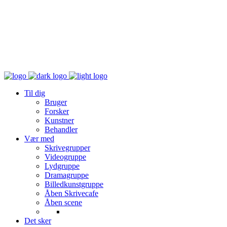
Til dig
Bruger
Forsker
Kunstner
Behandler
Vær med
Skrivegrupper
Videogruppe
Lydgruppe
Dramagruppe
Billedkunstgruppe
Åben Skrivecafe
Åben scene
Det sker