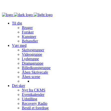
Til dig
Bruger
Forsker
Kunstner
Behandler
Vær med
Skrivegrupper
Videogruppe
Lydgruppe
Dramagruppe
Billedkunstgruppe
Åben Skrivecafe
Åben scene
Det sker
Nyt fra CKMS
Eventkalender
Udstilling
Recovery Radio
Bestil et foredrag