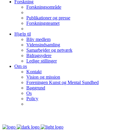
Forskning
Forskningsområde
Publikationer og presse
Forskningsteamet
Hjælp til
Bliv medlem
Vidensindsamling
Samarbejder og netværk
Bidragsydere
Ledige stillinger
Om os
Kontakt
Vision og mission
Foreningen Kunst og Mental Sundhed
Baggrund
Os
Policy