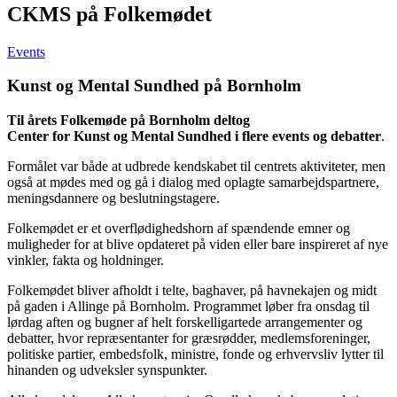
CKMS på Folkemødet
Events
Kunst og Mental Sundhed på Bornholm
Til årets Folkemøde på Bornholm deltog
Center for Kunst og Mental Sundhed i flere events og debatter
.
Formålet var både at udbrede kendskabet til centrets aktiviteter, men
også at mødes med og gå i dialog med oplagte samarbejdspartnere,
meningsdannere og beslutningstagere.
Folkemødet er et overflødighedshorn af spændende emner og
muligheder for at blive opdateret på viden eller bare inspireret af nye
vinkler, fakta og holdninger.
Folkemødet bliver afholdt i telte, baghaver, på havnekajen og midt
på gaden i Allinge på Bornholm. Programmet løber fra onsdag til
lørdag aften og bugner af helt forskelligartede arrangementer og
debatter, hvor repræsentanter for græsrødder, medlemsforeninger,
politiske partier, embedsfolk, ministre, fonde og erhvervsliv lytter til
hinanden og udveksler synspunkter.