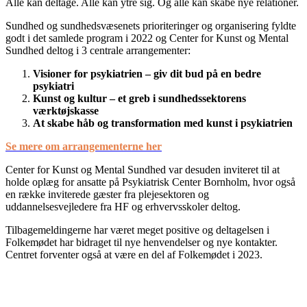
Alle kan deltage. Alle kan ytre sig. Og alle kan skabe nye relationer.
Sundhed og sundhedsvæsenets prioriteringer og organisering fyldte
godt i det samlede program i 2022 og Center for Kunst og Mental
Sundhed deltog i 3 centrale arrangementer:
Visioner for psykiatrien – giv dit bud på en bedre
psykiatri
Kunst og kultur – et greb i sundhedssektorens
værktøjskasse
At skabe håb og transformation med kunst i psykiatrien
Se mere om arrangementerne her
Center for Kunst og Mental Sundhed var desuden inviteret til at
holde oplæg for ansatte på Psykiatrisk Center Bornholm, hvor også
en række inviterede gæster fra plejesektoren og
uddannelsesvejledere fra HF og erhvervsskoler deltog.
Tilbagemeldingerne har været meget positive og deltagelsen i
Folkemødet har bidraget til nye henvendelser og nye kontakter.
Centret forventer også at være en del af Folkemødet i 2023.