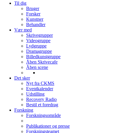
Til dig
Bruger
Forsker
Kunstner
Behandler
Vær med
Skrivegrupper
Videogruppe
Lydgruppe
Dramagruppe
Billedkunstgruppe
Åben Skrivecafe
Åben scene
Det sker
Nyt fra CKMS
Eventkalender
Udstilling
Recovery Radio
Bestil et foredrag
Forskning
Forskningsområde
Publikationer og presse
Forskningsteamet