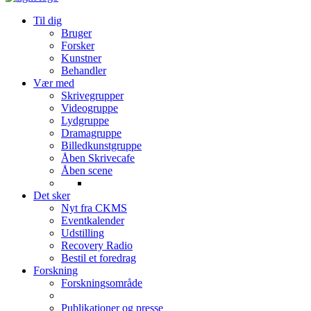
Til dig
Bruger
Forsker
Kunstner
Behandler
Vær med
Skrivegrupper
Videogruppe
Lydgruppe
Dramagruppe
Billedkunstgruppe
Åben Skrivecafe
Åben scene
Det sker
Nyt fra CKMS
Eventkalender
Udstilling
Recovery Radio
Bestil et foredrag
Forskning
Forskningsområde
Publikationer og presse