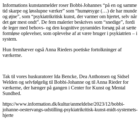
Informations kunstanmelder roser Bobbi-Johannes “på en og samme
tid skarpe og løsslupne værker” som “humørsyge (…) de har munde
og øjne”, som “psykiatrikritisk kunst, der varmer om hjertet, selv når
det gør mest ondt”. De fem malerier beskrives som “snedige”, fordi
de leger med behovs- og den kognitive pyramides forsøg på at sætte
formløse oplevelser, som oplevelse af at være bruger i psykiatrien – i
system.
Hun fremhæver også Anna Rieders poetiske fortolkninger af
værkerne.
Tak til vores huskuratorer Ida Bencke, Dea Anthonsen og Sidsel
Welden og selvfølgelig til Bobbi-Johanne og til Anna Rieder for
værkerne, der hænger på gangen i Center for Kunst og Mental
Sundhed.
https://www.information.dk/kultur/anmeldelse/2023/12/bobbi-
johanne-oestervangs-udstilling-psykiatrikritisk-kunst-midt-systemets-
hjerte