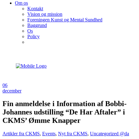
Om os
Kontakt
Vision og mission
Foreningen Kunst og Mental Sundhed
Baggrund
Os
Policy
06
december
Fin anmeldelse i Information af Bobbi-
Johannes udstilling “De Har Aftaler” i
CKMS’ Ømme Knapper
Artikler fra CKMS
,
Events
,
Nyt fra CKMS
,
Uncategorized @da