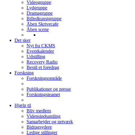
Videogruppe
Lydgruppe
Dramagruppe
Billedkunstgruppe
Åben Skrivecafe
Åben scene
Det sker
Nyt fra CKMS
Eventkalender
Udstilling
Recovery Radio
Bestil et foredrag
Forskning
Forskningsområde
Publikationer og presse
Forskningsteamet
Hjælp til
Bliv medlem
Vidensindsamling
Samarbejder og netværk
Bidragsydere
Ledige stillinger