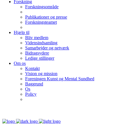
Forskning
Forskningsområde
Publikationer og presse
Forskningsteamet
Hjælp til
Bliv medlem
Vidensindsamling
Samarbejder og netværk
Bidragsydere
Ledige stillinger
Om os
Kontakt
Vision og mission
Foreningen Kunst og Mental Sundhed
Baggrund
Os
Policy