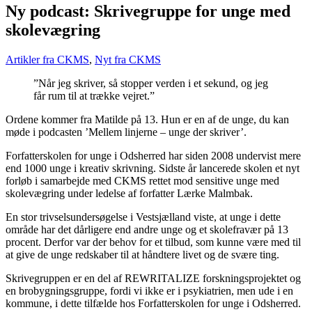
Ny podcast: Skrivegruppe for unge med
skolevægring
Artikler fra CKMS
,
Nyt fra CKMS
”Når jeg skriver, så stopper verden i et sekund, og jeg
får rum til at trække vejret.”
Ordene kommer fra Matilde på 13. Hun er en af de unge, du kan
møde i podcasten ’Mellem linjerne – unge der skriver’.
Forfatterskolen for unge i Odsherred har siden 2008 undervist mere
end 1000 unge i kreativ skrivning. Sidste år lancerede skolen et nyt
forløb i samarbejde med CKMS rettet mod sensitive unge med
skolevægring under ledelse af forfatter Lærke Malmbak.
En stor trivselsundersøgelse i Vestsjælland viste, at unge i dette
område har det dårligere end andre unge og et skolefravær på 13
procent. Derfor var der behov for et tilbud, som kunne være med til
at give de unge redskaber til at håndtere livet og de svære ting.
Skrivegruppen er en del af REWRITALIZE forskningsprojektet og
en brobygningsgruppe, fordi vi ikke er i psykiatrien, men ude i en
kommune, i dette tilfælde hos Forfatterskolen for unge i Odsherred.