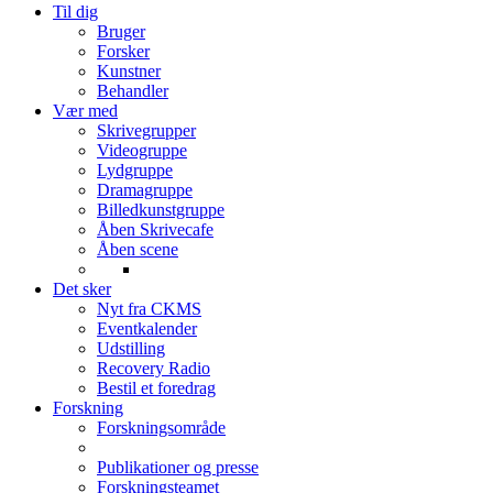
Til dig
Bruger
Forsker
Kunstner
Behandler
Vær med
Skrivegrupper
Videogruppe
Lydgruppe
Dramagruppe
Billedkunstgruppe
Åben Skrivecafe
Åben scene
Det sker
Nyt fra CKMS
Eventkalender
Udstilling
Recovery Radio
Bestil et foredrag
Forskning
Forskningsområde
Publikationer og presse
Forskningsteamet