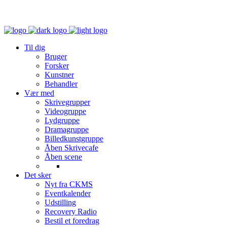
Til dig
Bruger
Forsker
Kunstner
Behandler
Vær med
Skrivegrupper
Videogruppe
Lydgruppe
Dramagruppe
Billedkunstgruppe
Åben Skrivecafe
Åben scene
Det sker
Nyt fra CKMS
Eventkalender
Udstilling
Recovery Radio
Bestil et foredrag