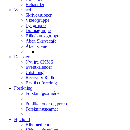
Behandler
Vær med
Skrivegrupper
Videogruppe
Lydgruppe
Dramagruppe
Billedkunstgruppe
Åben Skrivecafe
Åben scene
Det sker
Nyt fra CKMS
Eventkalender
Udstilling
Recovery Radio
Bestil et foredrag
Forskning
Forskningsområde
Publikationer og presse
Forskningsteamet
Hjælp til
Bliv medlem
Vidensindsamling