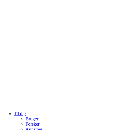
Til dig
Bruger
Forsker
Kunstner