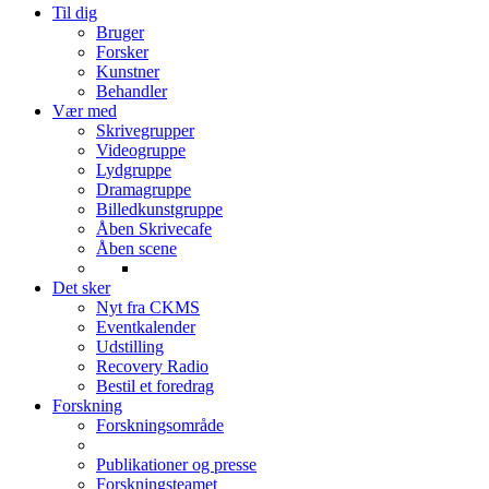
Til dig
Bruger
Forsker
Kunstner
Behandler
Vær med
Skrivegrupper
Videogruppe
Lydgruppe
Dramagruppe
Billedkunstgruppe
Åben Skrivecafe
Åben scene
Det sker
Nyt fra CKMS
Eventkalender
Udstilling
Recovery Radio
Bestil et foredrag
Forskning
Forskningsområde
Publikationer og presse
Forskningsteamet