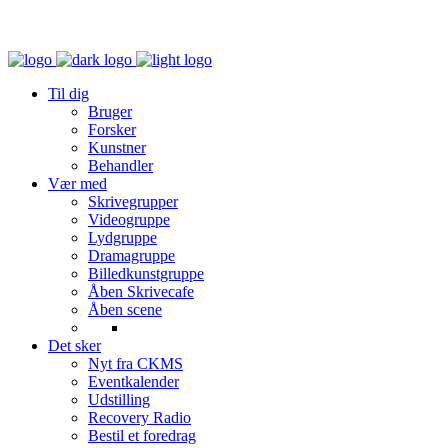
Til dig
Bruger
Forsker
Kunstner
Behandler
Vær med
Skrivegrupper
Videogruppe
Lydgruppe
Dramagruppe
Billedkunstgruppe
Åben Skrivecafe
Åben scene
Det sker
Nyt fra CKMS
Eventkalender
Udstilling
Recovery Radio
Bestil et foredrag