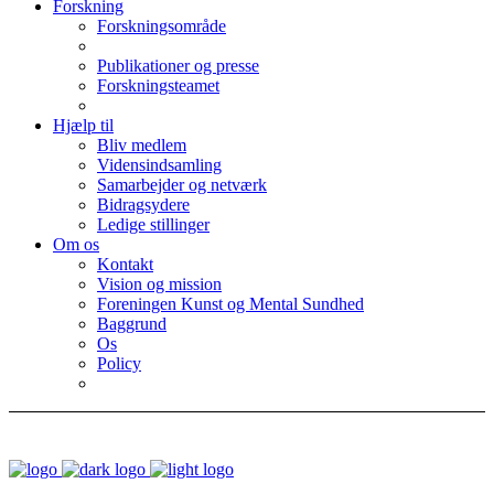
Forskning
Forskningsområde
Publikationer og presse
Forskningsteamet
Hjælp til
Bliv medlem
Vidensindsamling
Samarbejder og netværk
Bidragsydere
Ledige stillinger
Om os
Kontakt
Vision og mission
Foreningen Kunst og Mental Sundhed
Baggrund
Os
Policy