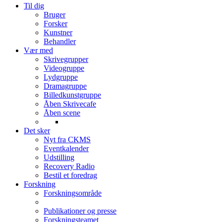
Til dig
Bruger
Forsker
Kunstner
Behandler
Vær med
Skrivegrupper
Videogruppe
Lydgruppe
Dramagruppe
Billedkunstgruppe
Åben Skrivecafe
Åben scene
Det sker
Nyt fra CKMS
Eventkalender
Udstilling
Recovery Radio
Bestil et foredrag
Forskning
Forskningsområde
Publikationer og presse
Forskningsteamet