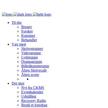
Til dig
Bruger
Forsker
Kunstner
Behandler
Vær med
Skrivegrupper
Videogruppe
Lydgruppe
Dramagruppe
Billedkunstgruppe
Åben Skrivecafe
Åben scene
Det sker
Nyt fra CKMS
Eventkalender
Udstilling
Recovery Radio
Bestil et foredrag