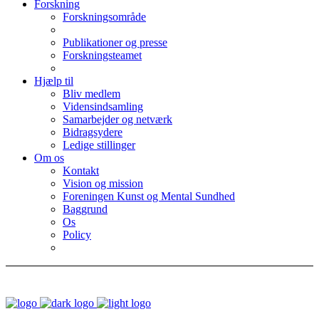
Forskning
Forskningsområde
Publikationer og presse
Forskningsteamet
Hjælp til
Bliv medlem
Vidensindsamling
Samarbejder og netværk
Bidragsydere
Ledige stillinger
Om os
Kontakt
Vision og mission
Foreningen Kunst og Mental Sundhed
Baggrund
Os
Policy