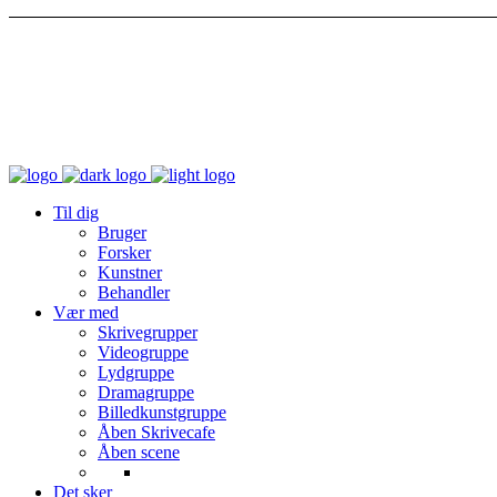
Til dig
Bruger
Forsker
Kunstner
Behandler
Vær med
Skrivegrupper
Videogruppe
Lydgruppe
Dramagruppe
Billedkunstgruppe
Åben Skrivecafe
Åben scene
Det sker