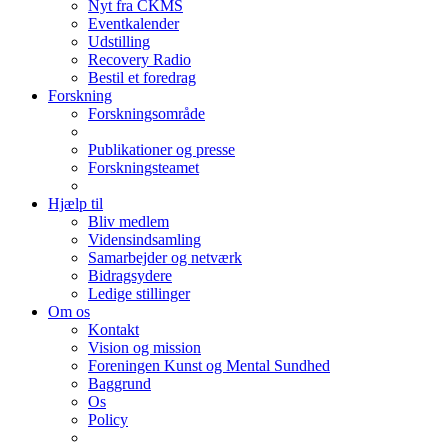
Nyt fra CKMS
Eventkalender
Udstilling
Recovery Radio
Bestil et foredrag
Forskning
Forskningsområde
Publikationer og presse
Forskningsteamet
Hjælp til
Bliv medlem
Vidensindsamling
Samarbejder og netværk
Bidragsydere
Ledige stillinger
Om os
Kontakt
Vision og mission
Foreningen Kunst og Mental Sundhed
Baggrund
Os
Policy