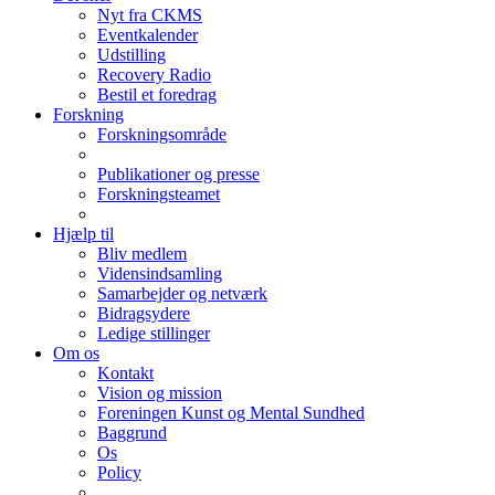
Nyt fra CKMS
Eventkalender
Udstilling
Recovery Radio
Bestil et foredrag
Forskning
Forskningsområde
Publikationer og presse
Forskningsteamet
Hjælp til
Bliv medlem
Vidensindsamling
Samarbejder og netværk
Bidragsydere
Ledige stillinger
Om os
Kontakt
Vision og mission
Foreningen Kunst og Mental Sundhed
Baggrund
Os
Policy