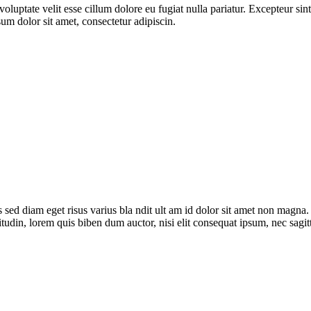
 voluptate velit esse cillum dolore eu fugiat nulla pariatur. Excepteur si
sum dolor sit amet, consectetur adipiscin.
sed diam eget risus varius bla ndit ult am id dolor sit amet non magna
icitudin, lorem quis biben dum auctor, nisi elit consequat ipsum, nec sagi