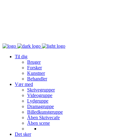
Til dig
Bruger
Forsker
Kunstner
Behandler
Vær med
Skrivegrupper
Videogruppe
Lydgruppe
Dramagruppe
Billedkunstgruppe
Åben Skrivecafe
Åben scene
Det sker