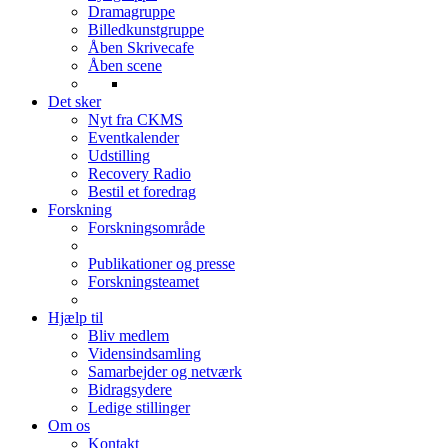
Dramagruppe
Billedkunstgruppe
Åben Skrivecafe
Åben scene
Det sker
Nyt fra CKMS
Eventkalender
Udstilling
Recovery Radio
Bestil et foredrag
Forskning
Forskningsområde
Publikationer og presse
Forskningsteamet
Hjælp til
Bliv medlem
Vidensindsamling
Samarbejder og netværk
Bidragsydere
Ledige stillinger
Om os
Kontakt