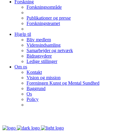
Forskning
Forskningsområde
Publikationer og presse
Forskningsteamet
Hjælp til
Bliv medlem
Vidensindsamling
Samarbejder og netværk
Bidragsydere
Ledige stillinger
Om os
Kontakt
Vision og mission
Foreningen Kunst og Mental Sundhed
Baggrund
Os
Policy