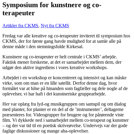
Symposium for kunstnere og co-
terapeuter
Artikler fra CKMS
,
Nyt fra CKMS
Fredag var alle kreative og co-terapeuter inviteret til symposium hos
CKMS, der for første gang havde mulighed for at samle alle på
denne måde i den stemningsfulde Kirkesal.
Kunstnere og co-terapeuter er helt centrale i CKMS’ arbejde.
Faktisk mener forskerne, at det er samarbejdet mellem dem, der
udgør den aktive ingrediens i vores kreative workshops.
Arbejdet i en workshop er koncentreret og intensivt og kan måske
virke, som om man er en lille satellit. Derfor denne dag, hvor
formålet var at hilse på hinanden som fagfæller og dele nogle af de
oplevelser, vi har haft i det kunstneriske gruppearbejde.
Her var oplæg fra lyd-og musikgruppen om samspil og om dialog
med planter, for planter er en del af de ’instrumenter’, deltagerne
præsenteres for. Videogrupper for brugere og for pårørende viste
film. Vi dykkede ned i samarbejdet mellem co-terapeut og kunstner
– og der var tid til en poetisk skriveøvelse. Undervejs var der gode
faglige diskussioner og mange aha-oplevelser.