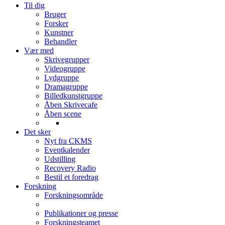
Til dig
Bruger
Forsker
Kunstner
Behandler
Vær med
Skrivegrupper
Videogruppe
Lydgruppe
Dramagruppe
Billedkunstgruppe
Åben Skrivecafe
Åben scene
Det sker
Nyt fra CKMS
Eventkalender
Udstilling
Recovery Radio
Bestil et foredrag
Forskning
Forskningsområde
Publikationer og presse
Forskningsteamet