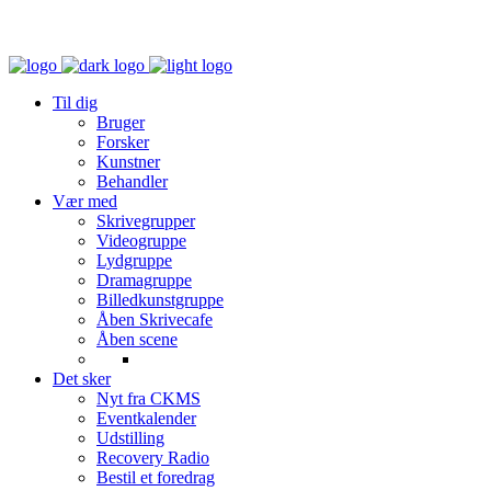
Til dig
Bruger
Forsker
Kunstner
Behandler
Vær med
Skrivegrupper
Videogruppe
Lydgruppe
Dramagruppe
Billedkunstgruppe
Åben Skrivecafe
Åben scene
Det sker
Nyt fra CKMS
Eventkalender
Udstilling
Recovery Radio
Bestil et foredrag