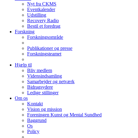
Nyt fra CKMS
Eventkalender
Udstilling
Recovery Radio
Bestil et foredrag
Forskning
Forskningsområde
Publikationer og presse
Forskningsteamet
Hjælp til
Bliv medlem
Vidensindsamling
Samarbejder og netværk
Bidragsydere
Ledige stillinger
Om os
Kontakt
Vision og mission
Foreningen Kunst og Mental Sundhed
Baggrund
Os
Policy