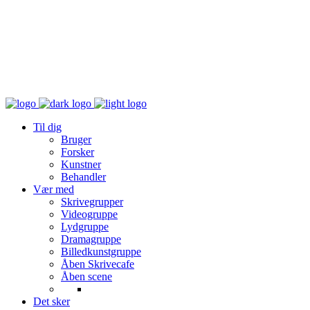
Til dig
Bruger
Forsker
Kunstner
Behandler
Vær med
Skrivegrupper
Videogruppe
Lydgruppe
Dramagruppe
Billedkunstgruppe
Åben Skrivecafe
Åben scene
Det sker