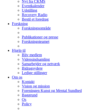
Nyt fra CKMS
Eventkalender
Udstilling
Recovery Radio
Bestil et foredrag
Forskning
Forskningsområde
Publikationer og presse
Forskningsteamet
Hjælp til
Bliv medlem
Vidensindsamling
Samarbejder og netværk
Bidragsydere
Ledige stillinger
Om os
Kontakt
Vision og mission
Foreningen Kunst og Mental Sundhed
Baggrund
Os
Policy