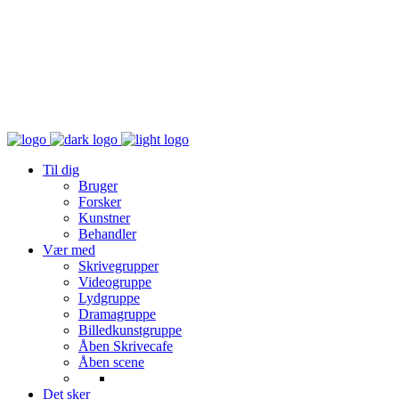
Til dig
Bruger
Forsker
Kunstner
Behandler
Vær med
Skrivegrupper
Videogruppe
Lydgruppe
Dramagruppe
Billedkunstgruppe
Åben Skrivecafe
Åben scene
Det sker