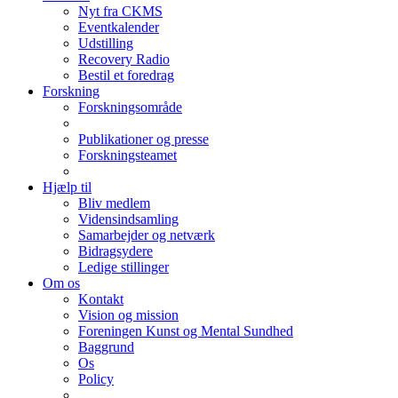
Nyt fra CKMS
Eventkalender
Udstilling
Recovery Radio
Bestil et foredrag
Forskning
Forskningsområde
Publikationer og presse
Forskningsteamet
Hjælp til
Bliv medlem
Vidensindsamling
Samarbejder og netværk
Bidragsydere
Ledige stillinger
Om os
Kontakt
Vision og mission
Foreningen Kunst og Mental Sundhed
Baggrund
Os
Policy