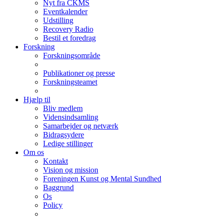
Nyt fra CKMS
Eventkalender
Udstilling
Recovery Radio
Bestil et foredrag
Forskning
Forskningsområde
Publikationer og presse
Forskningsteamet
Hjælp til
Bliv medlem
Vidensindsamling
Samarbejder og netværk
Bidragsydere
Ledige stillinger
Om os
Kontakt
Vision og mission
Foreningen Kunst og Mental Sundhed
Baggrund
Os
Policy