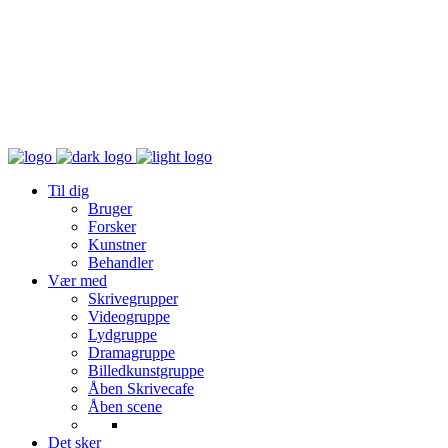
Til dig
Bruger
Forsker
Kunstner
Behandler
Vær med
Skrivegrupper
Videogruppe
Lydgruppe
Dramagruppe
Billedkunstgruppe
Åben Skrivecafe
Åben scene
Det sker