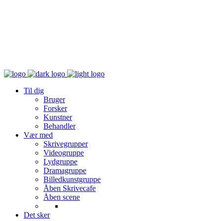
Til dig
Bruger
Forsker
Kunstner
Behandler
Vær med
Skrivegrupper
Videogruppe
Lydgruppe
Dramagruppe
Billedkunstgruppe
Åben Skrivecafe
Åben scene
Det sker